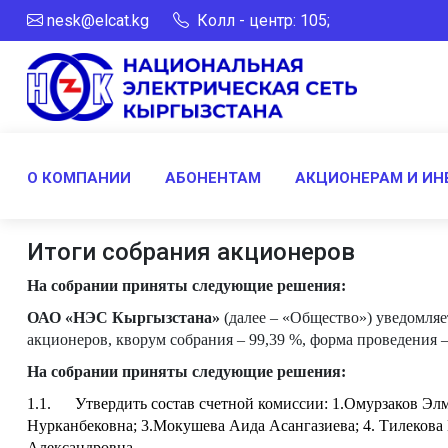
nesk@elcat.kg
Колл - центр: 105;
О КОМПАНИИ
АБОНЕНТАМ
АКЦИОНЕРАМ И ИН
Итоги собрания акционеров
На собрании приняты следующие решения:
ОАО «НЭС Кыргызстана»
(далее – «Общество») уведомляе
акционеров, кворум собрания – 99,39 %, форма проведения –
На собрании приняты следующие решения:
1.1.
Утвердить состав счетной комиссии: 1.Омурзаков Э
Нурканбековна; 3.
Мокушева Аида Асангазиева; 4.
Тилекова 
Александровна.