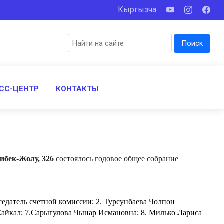
Кыргызча
Поиск
СС-ЦЕНТР
КОНТАКТЫ
 Жибек-Жолу, 326
состоялось годовое общее собрание
едатель счетной комиссии; 2.
Турсунбаева Чолпон
айкал; 7.
Сарыгулова Чынар Исмановна; 8. Милько Лариса