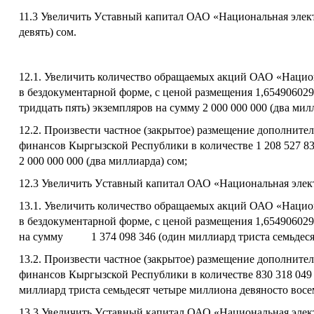
11
.3
Увеличить
У
ставный капитал ОАО «Национальная элект
девять
) сом
.
12.1. Увеличить количество обращаемых акций ОАО «Нацио
в бездокументарной форме, с ценой размещения 1,654906029
тридцать пять
) экземпляров на сумму
2 000 000 000
(
два мил
12
.2.
Произвести частное (закрытое) размещение дополнит
финансов Кыргызской Республики
в
количестве
1 208 527 8
2 000 000 000
(
два миллиарда
) сом;
12
.3
Увеличить
У
ставный капитал ОАО «Национальная элек
13.1. Увеличить количество обращаемых акций ОАО «Нацио
в бездокументарной форме, с ценой размещения 1,654906029
на сумму
1 374 098 346
(один миллиард триста семьдеся
13
.2.
Произвести частное (закрытое) размещение дополнит
финансов Кыргызской Республики
в
количестве
830 318 049
миллиард триста семьдесят четыре миллиона девяносто восем
13
.3
Увеличить
У
ставный капитал ОАО «Национальная элек