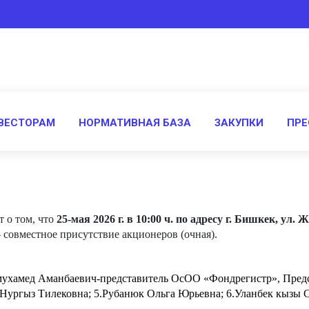
ВЕСТОРАМ
НОРМАТИВНАЯ БАЗА
ЗАКУПКИ
ПРЕ
т о том, что
25-мая 2026 г. в 10:00 ч. по адресу г. Бишкек, ул.
 совместное присутствие акционеров (очная).
лмухамед Аманбаевич-представитель ОсОО «Фондрегистр», Предс
Нургыз Тилековна
; 5.Рубанюк Ольга Юрьевна; 6.
Уланбек кызы С