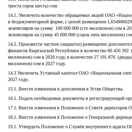
триста сорок шесть) сом
.
14.1. Увеличить количество обращаемых акций ОАО «Нацио
в бездокументарной форме, с ценой размещения 1,654906029
экземпляров на сумму
100 000 000
(
сто миллионов
) сом
в 20
экземпляров на сумму
45 000 000
(
сорок пять миллионов
) со
14
.2.
Произвести частное (закрытое) размещение дополнит
финансов Кыргызской Республики
в
количестве
60 426
392
миллионов
) сом
в 2026 году, в
количестве
27 191 876
(двадц
миллионов
) сом
в 2027 году.
14
.3
Увеличить
У
ставный капитал ОАО «Национальная элек
2027 году
.
15.1. Внести изменения
и дополнения
в Устав Общества.
16.1. Подать необходимые документы в регистрирующий орг
17.1.
Внести изменения в Положение о Совете директоров О
18.1.
Внести изменения
в Положение о Генеральной дирекц
19.1.
Утвердить Положение о Службе внутреннего аудита О