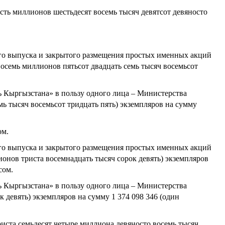
есть миллионов
шестьдесят восемь тысяч девятсот девяносто
го выпуска и закрытого размещения простых именных акций
осемь миллионов пятьсот двадцать семь тысяч восемьсот
ть Кыргызстана»
в пользу одного лица – Министерства
мь тысяч восемьсот тридцать пять
) экземпляров на сумму
ом
.
го выпуска и закрытого размещения простых именных акций
ионов триста восемнадцать тысяч сорок девять
) экземпляров
сом.
ть Кыргызстана»
в пользу одного лица – Министерства
к девять
) экземпляров на сумму
1 374 098 346
(один
иста семьдесят четыре миллиона девяносто восемь тысяч