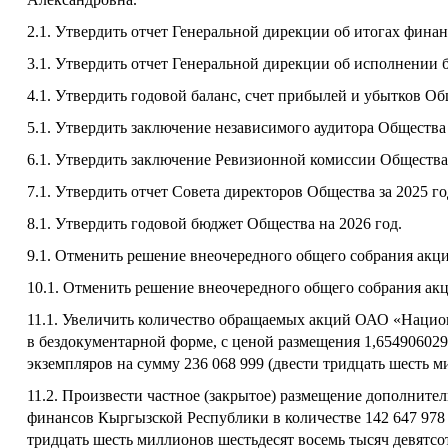
2.1. Утвердить отчет Генеральной дирекции об итогах финан
3.1. Утвердить отчет Генеральной дирекции об исполнении 
4.1. Утвердить годовой баланс, счет прибылей и убытков Общ
5.1. Утвердить заключение независимого аудитора Общества 
6.1. Утвердить заключение Ревизионной комиссии Общества 
7.1. Утвердить отчет Совета директоров Общества за 2025 го
8.1. Утвердить годовой бюджет Общества на 2026 год.
9.1.
Отменить решение внеочередного общего собрания акц
10.1.
Отменить решение внеочередного общего собрания ак
11.1. Увеличить количество обращаемых акций ОАО «Нацио
в бездокументарной форме, с ценой размещения 1,654906029
экземпляров на сумму
236 068 999
(двести тридцать шесть 
11
.2.
Произвести частное (закрытое) размещение дополнит
финансов Кыргызской Республики
в
количестве
142 647 978
тридцать шесть миллионов
шестьдесят восемь тысяч девятсо