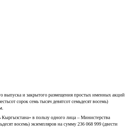
го выпуска и закрытого размещения простых именных акций
естьсот сорок семь тысяч девятсот семьдесят восемь
)
м.
ть Кыргызстана»
в пользу одного лица – Министерства
мьдесят восемь
) экземпляров на сумму
236 068 999
(двести