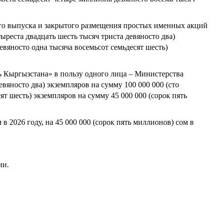
го выпуска и закрытого размещения простых именных акций
ыреста двадцать шесть тысяч триста девяносто два)
евяносто одна тысяча восемьсот семьдесят шесть)
ть Кыргызстана»
в пользу одного лица – Министерства
девяносто два) экземпляров на сумму
100 000 000
(
сто
сят шесть) экземпляров на сумму
45 000 000
(
сорок пять
 в 2026 году, на 45 000 000 (сорок пять миллионов) сом в
ии.