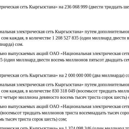
рическая сеть Кыргызстана» на
236 068 999
(двести тридцать ш
нальная электрическая сеть Кыргызстана» путем дополнительно
 сом каждая
, в
количестве
1 208 527 835
(
один миллиард двести в
лиарда
) сом.
ельно выпускаемых акций ОАО «Национальная электрическая се
35
(
один миллиард двести восемь миллионов пятьсот двадцать се
трическая сеть Кыргызстана» на
2 000 000 000
(
два миллиарда
) с
нальная электрическая сеть Кыргызстана» путем дополнительно
 сом каждая
, в
количестве
830 318 049
(
восемьсот тридцать милл
т четыре миллиона девяносто восемь тысяч триста сорок шесть) 
ельно выпускаемых акций ОАО «Национальная электрическая се
(
восемьсот тридцать миллионов триста восемнадцать тысяч соро
ь тысяч триста сорок шесть) сом;
трическая сеть Кыргызстана» на
1 374 098 346
(один миллиард тр