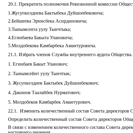
20.1. Прекратить полномочия Ревизионной комиссии Общес
1.Жусупкелдиева Бактыбека Дуйшонбековича;
2.Бейшеева Эрнисбека Асирдиновича;
3.Тынымсеита уулу Тынчтыка;
4.Егинбаева Бакыта Улановича;
5.Молдобекова Камбарбека Амантуровича
.
21.1. Избрать членов Службы внутреннего аудита Общества.
1. Егинбаев Бакыт Уланович;
2. Тынымсейит уулу Тынчтык;
3. Жусупкелдиев Бактыбек Дуйшонбекович;
4. Дакинов Таалайбек Нурматович;
5. Молдобеков Камбарбек Амантурович.
22.1.
Изменить количественный состав Совета директоров 
Определить количественный состав Совета директоров Общес
В связи с изменением количественного состава Совета дир
настоящего решения.